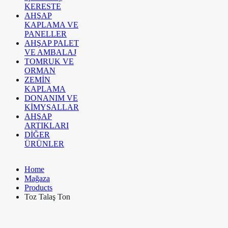
KERESTE
AHŞAP
KAPLAMA VE
PANELLER
AHŞAP PALET
VE AMBALAJ
TOMRUK VE
ORMAN
ZEMİN
KAPLAMA
DONANIM VE
KİMYSALLAR
AHŞAP
ARTIKLARI
DİĞER
ÜRÜNLER
Home
Mağaza
Products
Toz Talaş Ton