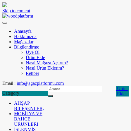
Skip to content
Anasayfa
Hakkımızda
Mağazalar
Bilgilendirme
Üye Ol
Ürün Ekle
Nasıl Mağaza Açarım?
Nasıl Ürün Eklerim?
Rehber
Email :
info@agacplatformu.com
Ürün
Category
Ekle
AHŞAP
BİLEŞENLER,
MOBİLYA VE
BAHÇE
ÜRÜNLERİ
İŞLENMİŞ