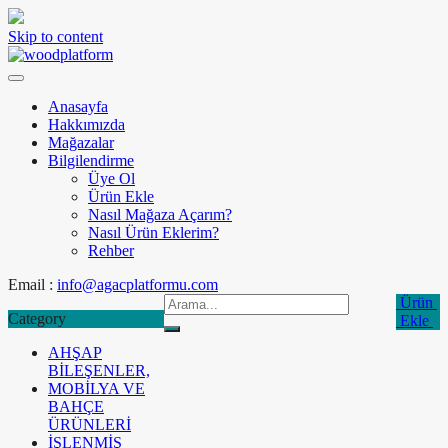
Skip to content
Anasayfa
Hakkımızda
Mağazalar
Bilgilendirme
Üye Ol
Ürün Ekle
Nasıl Mağaza Açarım?
Nasıl Ürün Eklerim?
Rehber
Email :
info@agacplatformu.com
Ürün
Category
Ekle
AHŞAP
BİLEŞENLER,
MOBİLYA VE
BAHÇE
ÜRÜNLERİ
İŞLENMİŞ