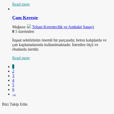
Read more
Çam Kereste
Mağaza:
Telsan Kerestecilik ve Ambalaj Sanayi
0
5 üzerinden
İnşaat sektörünün önemli bir parçasıdır, beton kalıplarda ve
çatı kaplamalarında kullanılmaktadır. İstenilen ölçü ve
ebatlarda üretilir.
Read more
1
2
3
4
5
6
→
Bizi Takip Edin