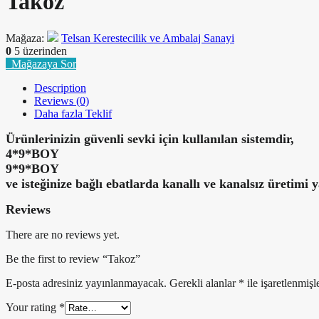
Takoz
Mağaza:
Telsan Kerestecilik ve Ambalaj Sanayi
0
5 üzerinden
Mağazaya Sor
Description
Reviews (0)
Daha fazla Teklif
Ürünlerinizin güvenli sevki için kullanılan sistemdir,
4*9*BOY
9*9*BOY
ve isteğinize bağlı ebatlarda kanallı ve kanalsız üretimi 
Reviews
There are no reviews yet.
Be the first to review “Takoz”
E-posta adresiniz yayınlanmayacak.
Gerekli alanlar
*
ile işaretlenmişl
Your rating
*