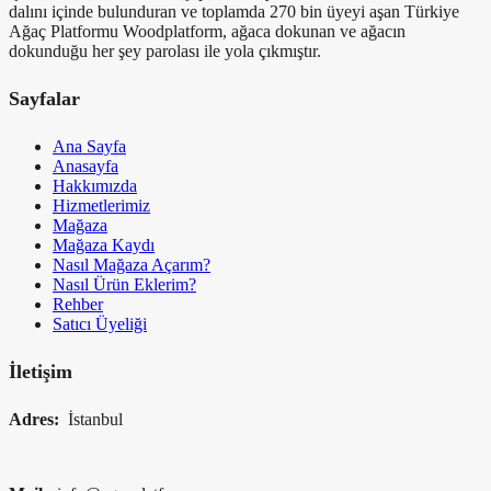
dalını içinde bulunduran ve toplamda 270 bin üyeyi aşan Türkiye
Ağaç Platformu Woodplatform, ağaca dokunan ve ağacın
dokunduğu her şey parolası ile yola çıkmıştır.
Sayfalar
Ana Sayfa
Anasayfa
Hakkımızda
Hizmetlerimiz
Mağaza
Mağaza Kaydı
Nasıl Mağaza Açarım?
Nasıl Ürün Eklerim?
Rehber
Satıcı Üyeliği
İletişim
Adres:
İstanbul