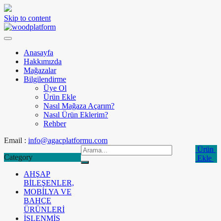
Skip to content
Anasayfa
Hakkımızda
Mağazalar
Bilgilendirme
Üye Ol
Ürün Ekle
Nasıl Mağaza Açarım?
Nasıl Ürün Eklerim?
Rehber
Email :
info@agacplatformu.com
Ürün
Category
Ekle
AHŞAP
BİLEŞENLER,
MOBİLYA VE
BAHÇE
ÜRÜNLERİ
İŞLENMİŞ