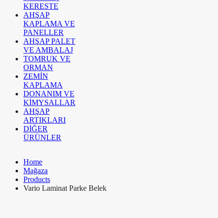
KERESTE
AHŞAP
KAPLAMA VE
PANELLER
AHŞAP PALET
VE AMBALAJ
TOMRUK VE
ORMAN
ZEMİN
KAPLAMA
DONANIM VE
KİMYSALLAR
AHŞAP
ARTIKLARI
DİĞER
ÜRÜNLER
Home
Mağaza
Products
Vario Laminat Parke Belek