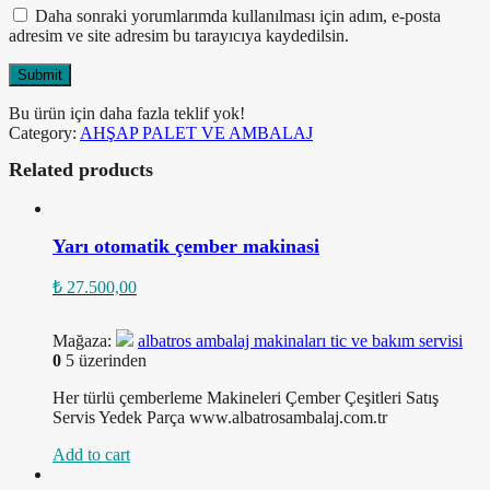
Daha sonraki yorumlarımda kullanılması için adım, e-posta
adresim ve site adresim bu tarayıcıya kaydedilsin.
Bu ürün için daha fazla teklif yok!
Category:
AHŞAP PALET VE AMBALAJ
Related products
Yarı otomatik çember makinasi
₺
27.500,00
Rated
Mağaza:
albatros ambalaj makinaları tic ve bakım servisi
1.00
0
5 üzerinden
out
of
Her türlü çemberleme Makineleri Çember Çeşitleri Satış
5
Servis Yedek Parça www.albatrosambalaj.com.tr
Add to cart