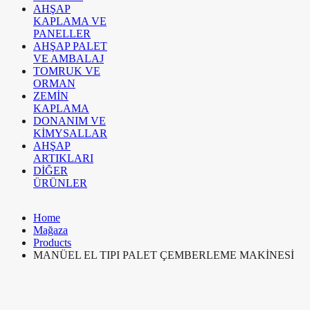
AHŞAP
KAPLAMA VE
PANELLER
AHŞAP PALET
VE AMBALAJ
TOMRUK VE
ORMAN
ZEMİN
KAPLAMA
DONANIM VE
KİMYSALLAR
AHŞAP
ARTIKLARI
DİĞER
ÜRÜNLER
Home
Mağaza
Products
MANÜEL EL TIPI PALET ÇEMBERLEME MAKİNESİ