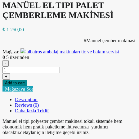
MANÜEL EL TIPI PALET
ÇEMBERLEME MAKİNESİ
₺
1.250,00
#Manuel çember makinasi
Mağaza:
albatros ambalaj makinaları tic ve bakım servisi
0
5 üzerinden
-
MANÜEL
EL
+
TIPI
Add to cart
PALET
Mağazaya Sor
ÇEMBERLEME
MAKİNESİ
Description
quantity
Reviews (0)
Daha fazla Teklif
Manuel el tipi polyester çember makinesi tokalı sistemde hem
ekonomik hem pratik paketleme ihtiyacınıza yardımcı
olacaktır.detaylar için iletişime geçebilirsiniz.