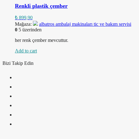
Renkli plastik çember
₺
899,90
Mağaza:
albatros ambalaj makinaları tic ve bakım servisi
0
5 üzerinden
her renk çember mevcuttur.
Add to cart
Bizi Takip Edin