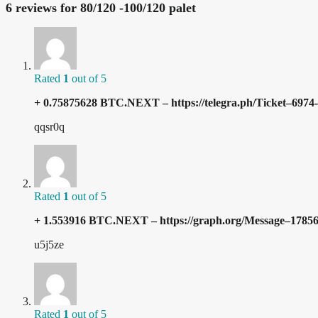
6 reviews for
80/120 -100/120 palet
Rated
1
out of 5
+ 0.75875628 BTC.NEXT – https://telegra.ph/Ticket–69
qqsr0q
Rated
1
out of 5
+ 1.553916 BTC.NEXT – https://graph.org/Message–178
u5j5ze
Rated
1
out of 5