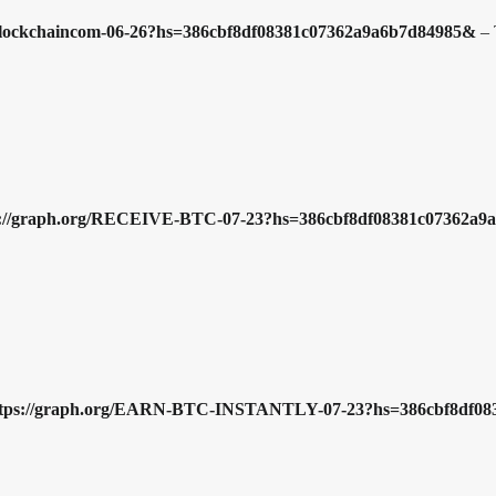
-Blockchaincom-06-26?hs=386cbf8df08381c07362a9a6b7d84985&
–
ps://graph.org/RECEIVE-BTC-07-23?hs=386cbf8df08381c07362a
> https://graph.org/EARN-BTC-INSTANTLY-07-23?hs=386cbf8df