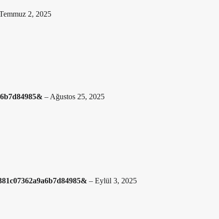
Temmuz 2, 2025
9a6b7d84985&
–
Ağustos 25, 2025
08381c07362a9a6b7d84985&
–
Eylül 3, 2025