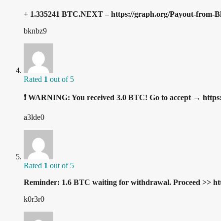
+ 1.335241 BTC.NEXT – https://graph.org/Payout-from
bknbz9
Rated
1
out of 5
❗ WARNING: You received 3.0 BTC! Go to accept → htt
a3lde0
Rated
1
out of 5
Reminder: 1.6 BTC waiting for withdrawal. Proceed >
k0r3r0