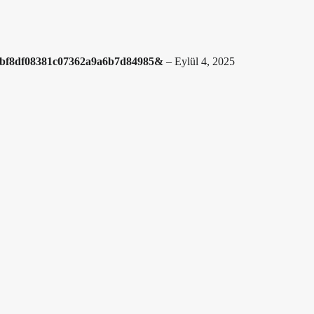
6cbf8df08381c07362a9a6b7d84985&
–
Eylül 4, 2025