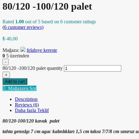
80/120 -100/120 palet
Rated
1.00
out of 5 based on
6
customer ratings
(
6
customer reviews)
₺
40,00
Mağaza:
felahıye kereste
0
5 üzerinden
-
80/120 -100/120 palet quantity
+
Add to cart
Mağazaya Sor
Description
Reviews (6)
Daha fazla Teklif
80/120-100/120 kavak palet
tahta genıslgı 7 cm agac kalınlıkları 1,5 cm takoz 7/7/8 cm sınırsız 