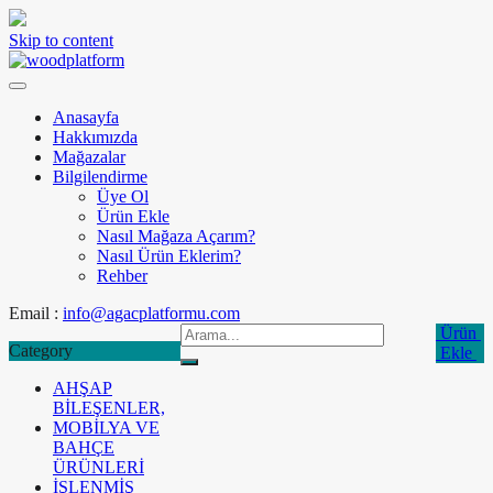
Skip to content
Anasayfa
Hakkımızda
Mağazalar
Bilgilendirme
Üye Ol
Ürün Ekle
Nasıl Mağaza Açarım?
Nasıl Ürün Eklerim?
Rehber
Email :
info@agacplatformu.com
Ürün
Category
Ekle
AHŞAP
BİLEŞENLER,
MOBİLYA VE
BAHÇE
ÜRÜNLERİ
İŞLENMİŞ