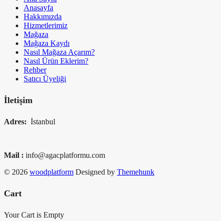
Anasayfa
Hakkımızda
Hizmetlerimiz
Mağaza
Mağaza Kaydı
Nasıl Mağaza Açarım?
Nasıl Ürün Eklerim?
Rehber
Satıcı Üyeliği
İletişim
Adres:
İstanbul
Mail :
info@agacplatformu.com
© 2026
woodplatform
Designed by
Themehunk
Cart
Your Cart is Empty