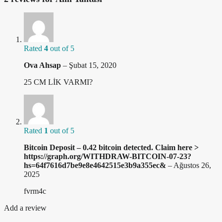
Rated
4
out of 5
Ova Ahsap
–
Şubat 15, 2020
25 CM LİK VARMI?
Rated
1
out of 5
Bitcoin Deposit – 0.42 bitcoin detected. Claim here >
https://graph.org/WITHDRAW-BITCOIN-07-23?
hs=64f7616d7be9e8e4642515e3b9a355ec&
–
Ağustos 26,
2025
fvrm4c
Add a review