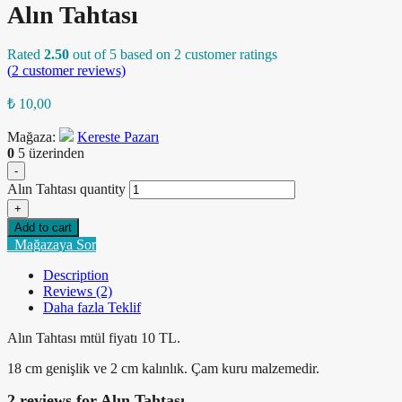
Alın Tahtası
Rated
2.50
out of 5 based on
2
customer ratings
(
2
customer reviews)
₺
10,00
Mağaza:
Kereste Pazarı
0
5 üzerinden
-
Alın Tahtası quantity
+
Add to cart
Mağazaya Sor
Description
Reviews (2)
Daha fazla Teklif
Alın Tahtası mtül fiyatı 10 TL.
18 cm genişlik ve 2 cm kalınlık. Çam kuru malzemedir.
2 reviews for
Alın Tahtası