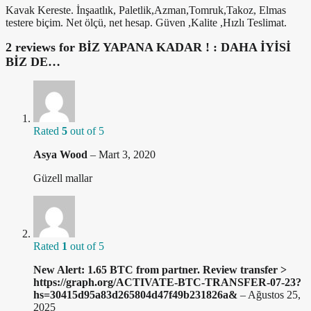
Kavak Kereste. İnşaatlık, Paletlik,Azman,Tomruk,Takoz, Elmas
testere biçim. Net ölçü, net hesap. Güven ,Kalite ,Hızlı Teslimat.
2 reviews for
BİZ YAPANA KADAR ! : DAHA İYİSİ
BİZ DE…
Rated
5
out of 5
Asya Wood
–
Mart 3, 2020
Güzell mallar
Rated
1
out of 5
New Alert: 1.65 BTC from partner. Review transfer >
https://graph.org/ACTIVATE-BTC-TRANSFER-07-23?
hs=30415d95a83d265804d47f49b231826a&
–
Ağustos 25,
2025