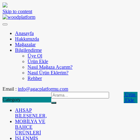
Skip to content
Anasayfa
Hakkımızda
Mağazalar
Bilgilendirme
Üye Ol
Ürün Ekle
Nasıl Mağaza Açarım?
Nasıl Ürün Eklerim?
Rehber
Email :
info@agacplatformu.com
Ürün
Category
Ekle
AHŞAP
BİLEŞENLER,
MOBİLYA VE
BAHÇE
ÜRÜNLERİ
İŞLENMİŞ