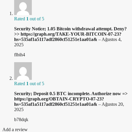
Rated
1
out of 5
Security Notice; 1.05 Bitcoin withdrawal attempt. Deny?
>> https://graph.org/TAKE-YOUR-BITCOIN-07-23?
hs=535af1a5117adf2860cf51251e1aa01a&
–
Ağustos 4,
2025
flbih4
Rated
1
out of 5
Security; Deposit 0.5 BTC incomplete. Authorize now =>
https://graph.org/OBTAIN-CRYPTO-07-23?
hs=535af1a5117adf2860cf51251e1aa01a&
–
Ağustos 20,
2025
b78dqk
Add a review