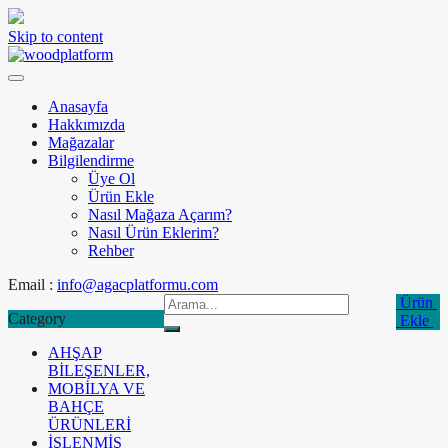
Skip to content
Anasayfa
Hakkımızda
Mağazalar
Bilgilendirme
Üye Ol
Ürün Ekle
Nasıl Mağaza Açarım?
Nasıl Ürün Eklerim?
Rehber
Email :
info@agacplatformu.com
Ürün
Category
Ekle
AHŞAP
BİLEŞENLER,
MOBİLYA VE
BAHÇE
ÜRÜNLERİ
İŞLENMİŞ