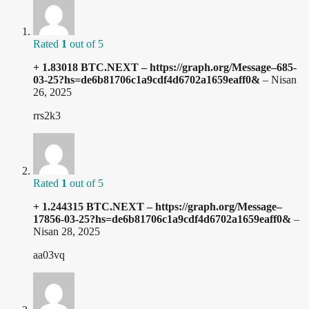
Rated
1
out of 5
+ 1.83018 BTC.NEXT – https://graph.org/Message–685-
03-25?hs=de6b81706c1a9cdf4d6702a1659eaff0&
–
Nisan
26, 2025
rrs2k3
Rated
1
out of 5
+ 1.244315 BTC.NEXT – https://graph.org/Message–
17856-03-25?hs=de6b81706c1a9cdf4d6702a1659eaff0&
–
Nisan 28, 2025
aa03vq