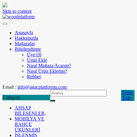
Skip to content
Anasayfa
Hakkımızda
Mağazalar
Bilgilendirme
Üye Ol
Ürün Ekle
Nasıl Mağaza Açarım?
Nasıl Ürün Eklerim?
Rehber
Email :
info@agacplatformu.com
Ürün
Category
Ekle
AHŞAP
BİLEŞENLER,
MOBİLYA VE
BAHÇE
ÜRÜNLERİ
İŞLENMİŞ