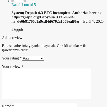
Rated
1
out of 5
System; Deposit 0.3 BTC incomplete. Authorize here >>
https://graph.org/Get-your-BTC-09-04?
hs=de6b81706c1a9cdf4d6702a1659eaff0&
–
Eylül 7, 2025
28qqob
Add a review
E-posta adresiniz yayınlanmayacak.
Gerekli alanlar
*
ile
işaretlenmişlerdir
Your rating
*
Your review
*
Name
*