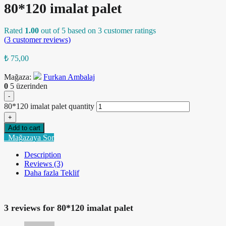
80*120 imalat palet
Rated
1.00
out of 5 based on
3
customer ratings
(
3
customer reviews)
₺
75,00
Mağaza:
Furkan Ambalaj
0
5 üzerinden
-
80*120 imalat palet quantity
+
Add to cart
Mağazaya Sor
Description
Reviews (3)
Daha fazla Teklif
3 reviews for
80*120 imalat palet