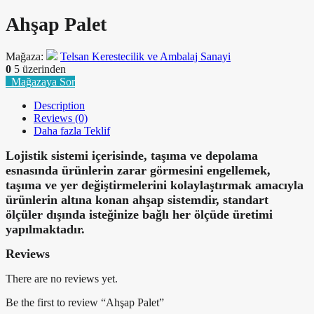
Ahşap Palet
Mağaza:
Telsan Kerestecilik ve Ambalaj Sanayi
0
5 üzerinden
Mağazaya Sor
Description
Reviews (0)
Daha fazla Teklif
Lojistik sistemi içerisinde, taşıma ve depolama
esnasında ürünlerin zarar görmesini engellemek,
taşıma ve yer değiştirmelerini kolaylaştırmak amacıyla
ürünlerin altına konan ahşap sistemdir, standart
ölçüler dışında isteğinize bağlı her ölçüde üretimi
yapılmaktadır.
Reviews
There are no reviews yet.
Be the first to review “Ahşap Palet”