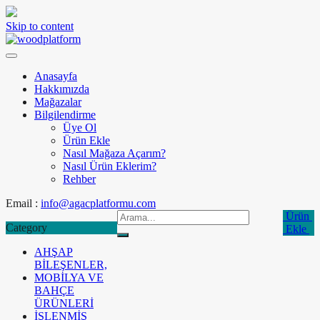
Skip to content
Anasayfa
Hakkımızda
Mağazalar
Bilgilendirme
Üye Ol
Ürün Ekle
Nasıl Mağaza Açarım?
Nasıl Ürün Eklerim?
Rehber
Email :
info@agacplatformu.com
Ürün
Category
Ekle
AHŞAP
BİLEŞENLER,
MOBİLYA VE
BAHÇE
ÜRÜNLERİ
İŞLENMİŞ