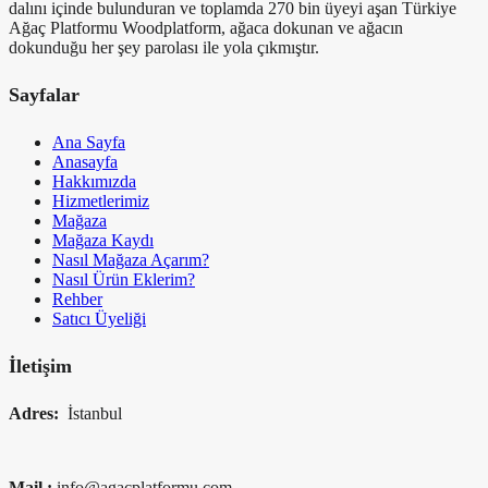
dalını içinde bulunduran ve toplamda 270 bin üyeyi aşan Türkiye
Ağaç Platformu Woodplatform, ağaca dokunan ve ağacın
dokunduğu her şey parolası ile yola çıkmıştır.
Sayfalar
Ana Sayfa
Anasayfa
Hakkımızda
Hizmetlerimiz
Mağaza
Mağaza Kaydı
Nasıl Mağaza Açarım?
Nasıl Ürün Eklerim?
Rehber
Satıcı Üyeliği
İletişim
Adres:
İstanbul
Mail :
info@agacplatformu.com